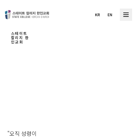
KR
EN
스테이트
칼리지 한
인교회
하나
님을
경험
하는
교회
"오직 성령이