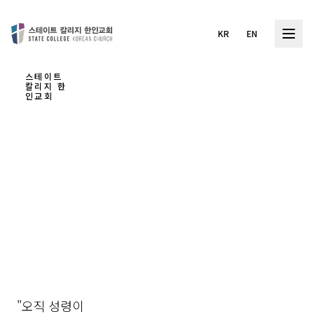
KR
EN
스테이트
칼리지 한
인교회
하나
님을
경험
하는
교회
"오직 성령이