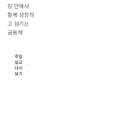
랑 안에서 함
께 성장하고
섬기는 공동
체
주일설
교 다
시보기