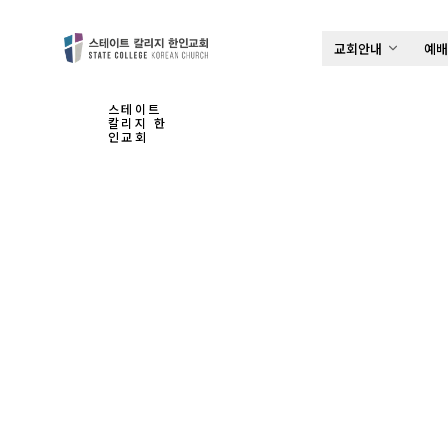
교회안내
예
스테이트
칼리지 한
인교회
하
나
님