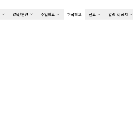
배
양육/훈련
주일학교
한국학교
선교
알림 및 공지