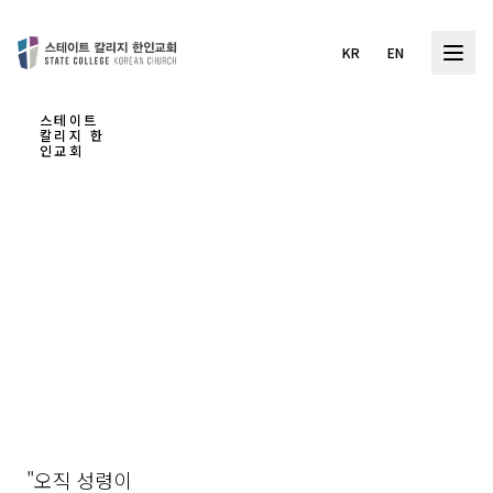
KR
EN
스테이트
칼리지 한
인교회
하나
님을
경험
하는
교회
"오직 성령이