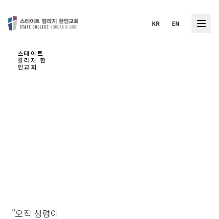
KR
EN
스테이트
칼리지 한
인교회
하나
님을
경험
하는
교회
"오직 성령이