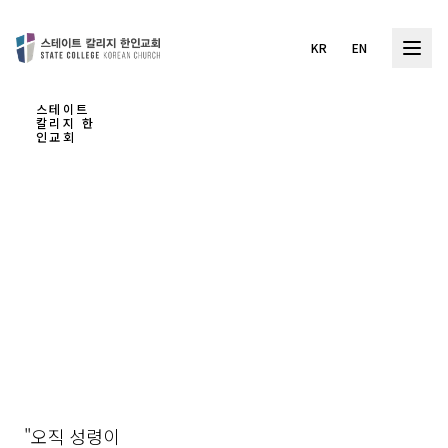
KR
EN
스테이트
칼리지 한
인교회
하나
님을
경험
하는
교회
"오직 성령이