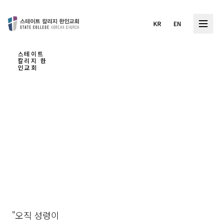
KR
EN
스테이트
칼리지 한
인교회
하나
님을
경험
하는
교회
"오직 성령이