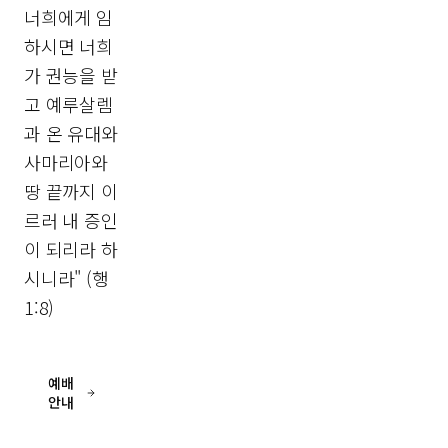
"오직 성
사랑 안에
령이 너희
서 함께 성
에게 임하
장하고 섬
시면 너희
기는 공동
가 권능을
체
받고 예루
살렘과 온
유대와 사
주일
설교
마리아와
다시
땅 끝까지
보기
이르러 내
증인이 되
리라 하시
니라" (행
1:8)