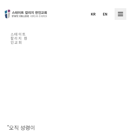
KR
EN
스테이트
칼리지
스테이
한인교회
트 칼리
지 한인
교회
함께
하는
하나
믿음
님을
의 여
경험
정
하는
교회
하나님의