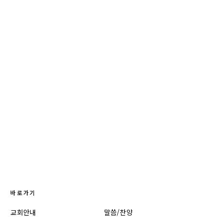
바로가기
교회안내
말씀/찬양