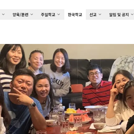
배
양육/훈련
주일학교
한국학교
선교
알림 및 공지