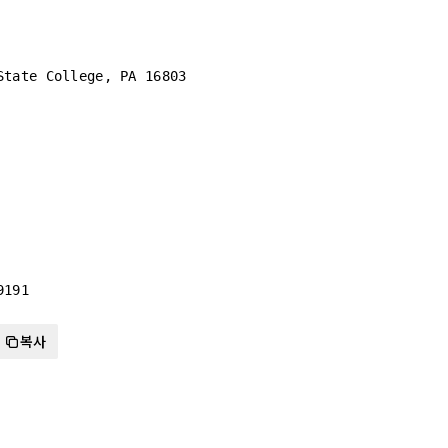
State College, PA 16803
9191
복사